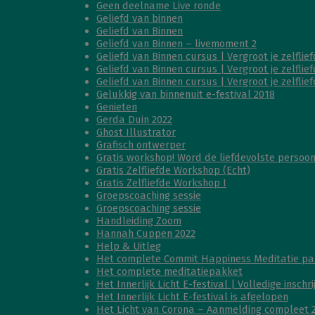
Geen deelname Live ronde
Geliefd van binnen
Geliefd van Binnen
Geliefd van Binnen – livemoment 2
Geliefd van Binnen cursus | Vergroot je zelflief
Geliefd van Binnen cursus | Vergroot je zelflief
Geliefd van Binnen cursus | Vergroot je zelflief
Gelukkig van binnenuit e-festival 2018
Genieten
Gerda Duin 2022
Ghost Illustrator
Grafisch ontwerper
Gratis workshop! Word de liefdevolste persoon 
Gratis Zelfliefde Workshop (Echt)
Gratis Zelfliefde Workshop I
Groepscoaching sessie
Groepscoaching sessie
Handleiding Zoom
Hannah Cuppen 2022
Help & Uitleg
Het complete Commit Happiness Meditatie pa
Het complete meditatiepakket
Het Innerlijk Licht E-festival | Volledige inschr
Het Innerlijk Licht E-festival is afgelopen
Het Licht van Corona – Aanmelding compleet 