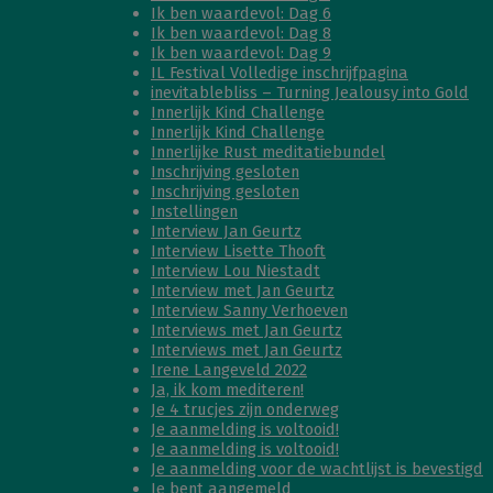
Ik ben waardevol: Dag 6
Ik ben waardevol: Dag 8
Ik ben waardevol: Dag 9
IL Festival Volledige inschrijfpagina
inevitablebliss – Turning Jealousy into Gold
Innerlijk Kind Challenge
Innerlijk Kind Challenge
Innerlijke Rust meditatiebundel
Inschrijving gesloten
Inschrijving gesloten
Instellingen
Interview Jan Geurtz
Interview Lisette Thooft
Interview Lou Niestadt
Interview met Jan Geurtz
Interview Sanny Verhoeven
Interviews met Jan Geurtz
Interviews met Jan Geurtz
Irene Langeveld 2022
Ja, ik kom mediteren!
Je 4 trucjes zijn onderweg
Je aanmelding is voltooid!
Je aanmelding is voltooid!
Je aanmelding voor de wachtlijst is bevestigd
Je bent aangemeld