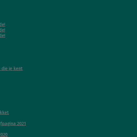
de!
de!
de!
die je kent
kket
ijfpagina 2021
2020