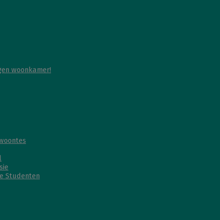
igen woonkamer!
ewoontes
l
sie
ie Studenten