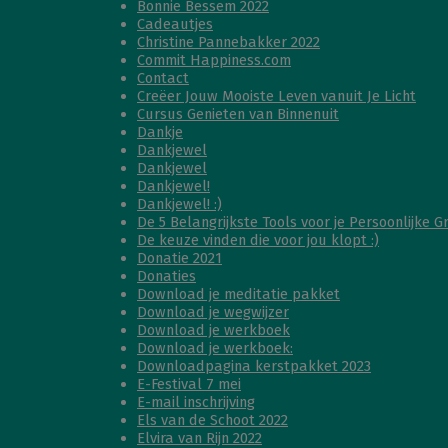
Bonnie Bessem 2022
Cadeautjes
Christine Pannebakker 2022
Commit Happiness.com
Contact
Creëer Jouw Mooiste Leven vanuit Je Licht
Cursus Genieten van Binnenuit
Dankje
Dankjewel
Dankjewel
Dankjewel!
Dankjewel! :)
De 5 Belangrijkste Tools voor je Persoonlijke G
De keuze vinden die voor jou klopt :)
Donatie 2021
Donaties
Download je meditatie pakket
Download je wegwijzer
Download je werkboek
Download je werkboek:
Downloadpagina kerstpakket 2023
E-Festival 7 mei
E-mail inschrijving
Els van de Schoot 2022
Elvira van Rijn 2022