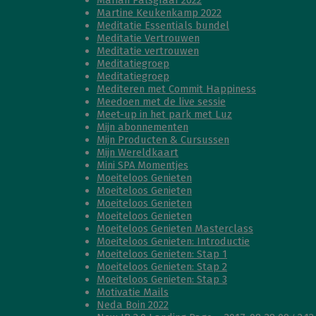
Marian Palsgraaf 2022
Martine Keukenkamp 2022
Meditatie Essentials bundel
Meditatie Vertrouwen
Meditatie vertrouwen
Meditatiegroep
Meditatiegroep
Mediteren met Commit Happiness
Meedoen met de live sessie
Meet-up in het park met Luz
Mijn abonnementen
Mijn Producten & Cursussen
Mijn Wereldkaart
Mini SPA Momentjes
Moeiteloos Genieten
Moeiteloos Genieten
Moeiteloos Genieten
Moeiteloos Genieten
Moeiteloos Genieten Masterclass
Moeiteloos Genieten: Introductie
Moeiteloos Genieten: Stap 1
Moeiteloos Genieten: Stap 2
Moeiteloos Genieten: Stap 3
Motivatie Mails
Neda Boin 2022