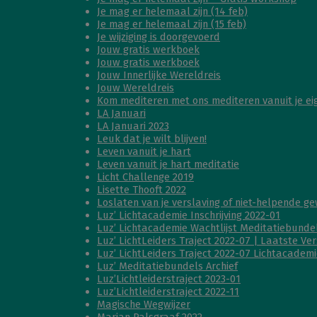
Je mag er helemaal zijn (14 feb)
Je mag er helemaal zijn (15 feb)
Je wijziging is doorgevoerd
Jouw gratis werkboek
Jouw gratis werkboek
Jouw Innerlijke Wereldreis
Jouw Wereldreis
Kom mediteren met ons mediteren vanuit je e
LA Januari
LA Januari 2023
Leuk dat je wilt blijven!
Leven vanuit je hart
Leven vanuit je hart meditatie
Licht Challenge 2019
Lisette Thooft 2022
Loslaten van je verslaving of niet-helpende g
Luz’ Lichtacademie Inschrijving 2022-01
Luz’ Lichtacademie Wachtlijst Meditatiebunde
Luz’ LichtLeiders Traject 2022-07 | Laatste Ver
Luz’ LichtLeiders Traject 2022-07 Lichtacadem
Luz’ Meditatiebundels Archief
Luz’Lichtleiderstraject 2023-01
Luz’Lichtleiderstraject 2022-11
Magische Wegwijzer