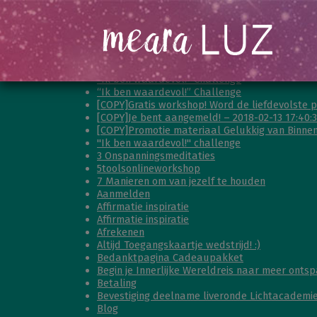
“Je mag er helemaal zijn” – Gratis workshop!
“Ik ben waardevol!” Challenge
“Ik ben waardevol!” Challenge
[COPY]Gratis workshop! Word de liefdevolste pe
[COPY]Je bent aangemeld! – 2018-02-13 17:40:
[COPY]Promotie materiaal Gelukkig van Binnenu
"Ik ben waardevol!" challenge
3 Onspanningsmeditaties
5toolsonlineworkshop
7 Manieren om van jezelf te houden
Aanmelden
Affirmatie inspiratie
Affirmatie inspiratie
Afrekenen
Altijd Toegangskaartje wedstrijd! :)
Bedanktpagina Cadeaupakket
Begin je Innerlijke Wereldreis naar meer ontsp
Betaling
Bevestiging deelname liveronde Lichtacademi
Blog