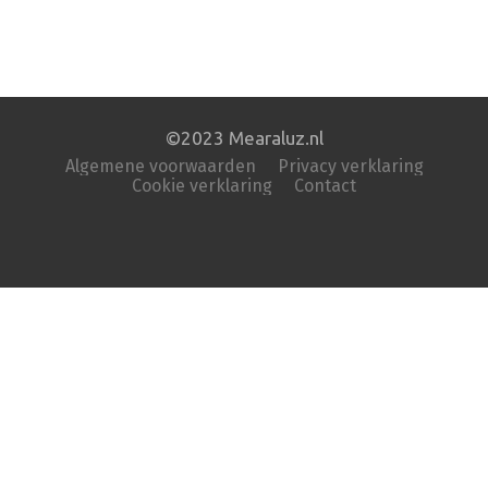
©2023 Mearaluz.nl
Algemene voorwaarden
Privacy verklaring
Cookie verklaring
Contact