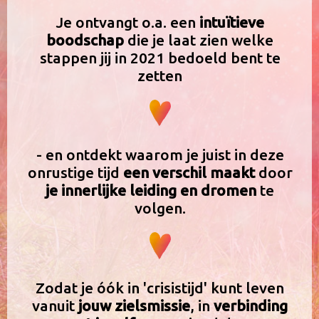
Je ontvangt o.a. een
intuïtieve
boodschap
die je laat zien welke
stappen jij in 2021 bedoeld bent te
zetten
- en ontdekt waarom je juist in deze
onrustige tijd
een verschil maakt
door
je innerlijke leiding en dromen
te
volgen.
​Zodat je óók ​in 'crisistijd' kunt leven
vanuit
jouw
zielsmissie
, in
verbinding