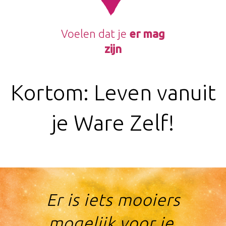
Voelen dat je
er mag
zijn
​Kortom: Leven vanuit
je Ware Zelf!
​Er is iets mooiers
mogelijk voor je.