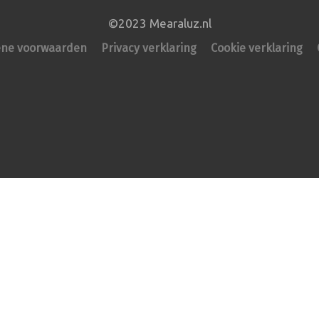
©2023 Mearaluz.nl
ne voorwaarden
Privacy verklaring
Cookie verklaring