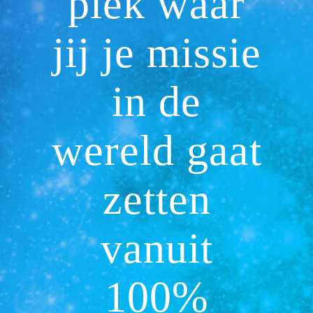
plek waar
jij je missie
in de
wereld gaat
zetten
vanuit
100%