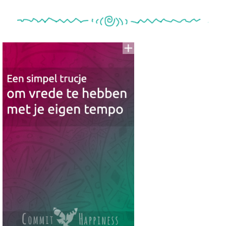
Voeg
to
aan
To
Read
Lijst