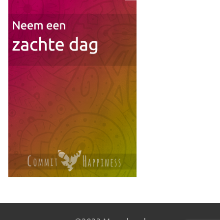
to
aan
To
Read
Lijst