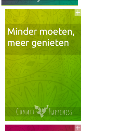
Voeg
to
aan
To
Read
Lijst
Voeg