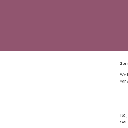
Sorr
We ​
vanw
​Na 
wann