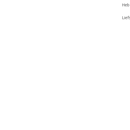
​Heb
Lief