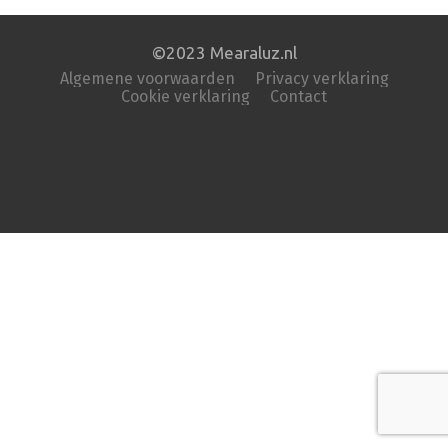
©2023 Mearaluz.nl
Algemene voorwaarden
Privacy verklaring
Cookie verklaring
Contact