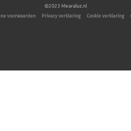
©2023 Mearaluz.nl
ne voorwaarden
Privacy verklaring
Cookie verklaring