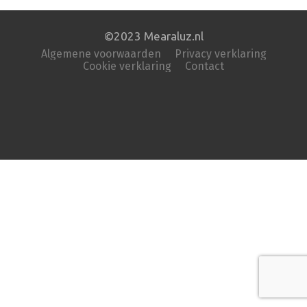
©2023 Mearaluz.nl
Algemene voorwaarden
Privacy verklaring
Cookie verklaring
Contact