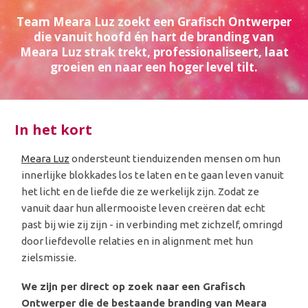
Team Meara Luz zoekt een Grafisch Ontwerper
die vanuit hoofd én hart de branding van
Meara Luz strak trekt, professionaliseert, laat
groeien en naar een hoger level tilt.
In het kort
Meara Luz
ondersteunt tienduizenden mensen om hun
innerlijke blokkades los te laten en te gaan leven vanuit
het licht en de liefde die ze werkelijk zijn. Zodat ze
vanuit daar hun allermooiste leven creëren dat echt
past bij wie zij zijn - in verbinding met zichzelf, omringd
door liefdevolle relaties en in alignment met hun
zielsmissie.
We zijn per direct op zoek naar een Grafisch
Ontwerper die de bestaande branding van Meara