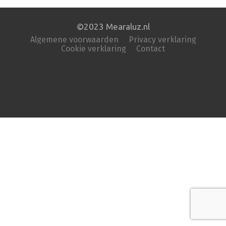
©2023 Mearaluz.nl
Algemene voorwaarden
Privacy verklaring
Cookie verklaring
Contact