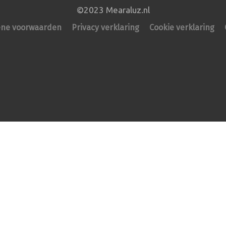
©2023 Mearaluz.nl
ne voorwaarden
Privacy verklaring
Cookie verklaring