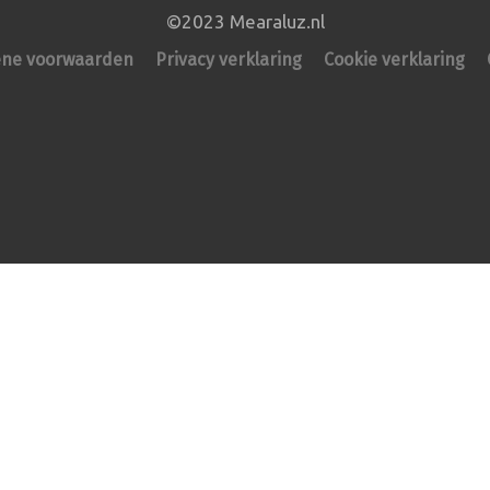
©2023 Mearaluz.nl
ne voorwaarden
Privacy verklaring
Cookie verklaring