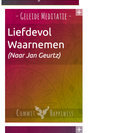
Voeg
to
aan
To
Read
Lijst
Voeg