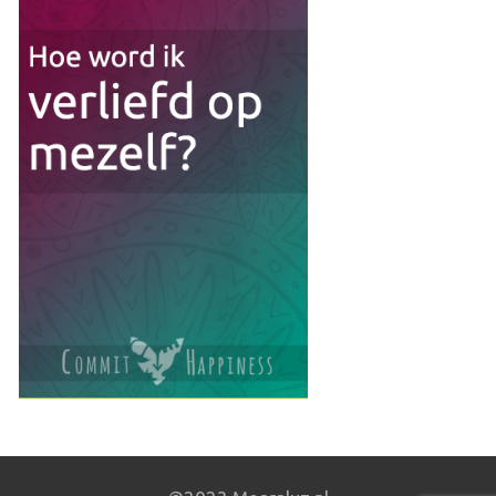
to
aan
To
Read
Lijst