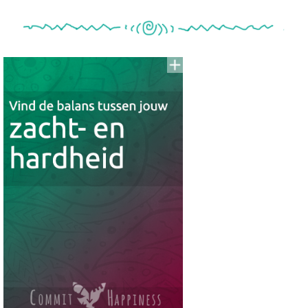
Voeg
to
aan
To
Read
Lijst