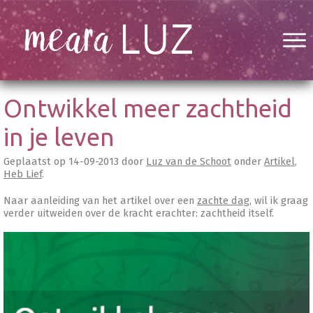
Ontwikkel meer zachtheid
in je leven
Geplaatst op
14-09-2013
door
Luz van de Schoot
onder
Artikel
,
Heb Lief
.
Naar aanleiding van het artikel over een
zachte dag
, wil ik graag
verder uitweiden over de kracht erachter: zachtheid itself.