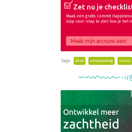
Zet nu je checklis
Maak een gratis Commit Happiness 
stap-voor-stap te zien hoe je het i
Maak mijn account aan!
Tags:
druk
ontspanning
stress