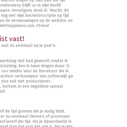
wachte dingen op mijn pad die tijd
onderwerp blijft zo in mijn hoofd
apen. Vervolgens denk ik: ‘Wacht, dit
 nog wel mijn bachelorscriptie op tijd
en de vernieuwingen op de website, en
mmitHappiness.com. Stress!
íst vast!
t wat nu eenmaal op je pad is
n werkdag niet had gewerkt omdat ik
tsteking, kon ik twee dingen doen: 1)
uur minder voor de literatuur die ik
daardoor verkrampen. Van zelfverwijt ga
je dus ook niet productiever,
t, kortom, in een negatieve spiraal
ef.
elf de tijd gunnen die je nodig hebt.
n er nu eenmaal thema’s of processen
f jezelf die tijd. Als je bijvoorbeeld in
besef dan dat wat het ook is, het je iets