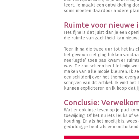
leert. Je maakt een ontwikkeling do
soms moeten daardoor andere plan
Ruimte voor nieuwe i
Het fijne is dat juist dan je een open
die ruimte van zachtheid kan nieuwe
Toen ik na die twee uur tot het inzi
het gewoon niet ging lukken vandaag
neerlegde’, toen pas kwam er ruimt
was. De zon scheen heel fel mijn woo
maken van alle mooie kleuren. Ik ze
een schilderij over het thema overgav
schrijven van dit artikel. Ik vind het
kunnen expliciteren en ik hoop dat ji
Conclusie: Verwelkom
Wat er ook in je leven op je pad kom
toewijding. Of het nu iets leuks of ve
houding. En als het moeilijk is, wees
geduldig, je bent als een ontluiken