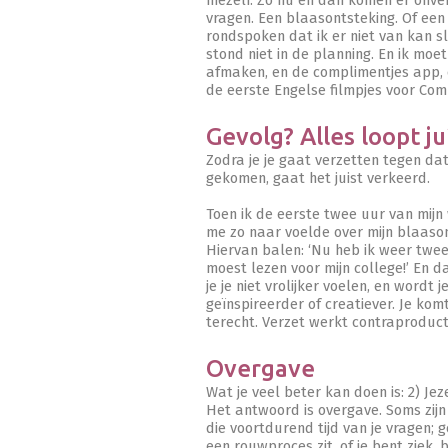
mezelf. Zo nu en dan komen er onver
vragen. Een blaasontsteking. Of een 
rondspoken dat ik er niet van kan sl
stond niet in de planning. En ik moet
afmaken, en de complimentjes app, 
de eerste Engelse filmpjes voor Co
Gevolg? Alles loopt ju
Zodra je je gaat verzetten tegen da
gekomen, gaat het juist verkeerd.
Toen ik de eerste twee uur van mij
me zo naar voelde over mijn blaason
Hiervan balen: ‘Nu heb ik weer twee 
moest lezen voor mijn college!’ En 
je je niet vrolijker voelen, en wordt 
geïnspireerder of creatiever. Je kom
terecht. Verzet werkt contraproducti
Overgave
Wat je veel beter kan doen is: 2) Jez
Het antwoord is overgave. Soms zij
die voortdurend tijd van je vragen; gee
een rouwproces zit, of je bent ziek, 