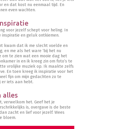
or en dat kost nu eenmaal tijd. En
nen even wachten.
nspiratie
ing voor jezelf schept voor heling. In
 inspiratie en geluk ontkiemen.
cht kwam dat ik me slecht voelde en
, en me als het ware ‘bij het nu
e om te zien wat een mooie dag het
nkamer in en ik kreeg zin om foto’s te
tte vrolijke muziek op. Ik maakte zelfs
e. En toen kreeg ik inspiratie voor het
 heel fijn om mijn gedachten zo te
j er iets aan hebt.
 alles
t, verwelkom het. Geef het je
rschrikkelijks is, overgave is de beste
 dan zacht en lief voor jezelf. Wees
de bloem.