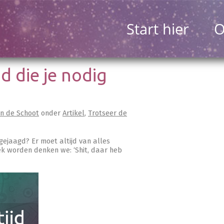
Start hier
O
jd die je nodig
an de Schoot
onder
Artikel
,
Trotseer de
ejaagd? Er moet altijd van alles
ek worden denken we: ‘Shit, daar heb