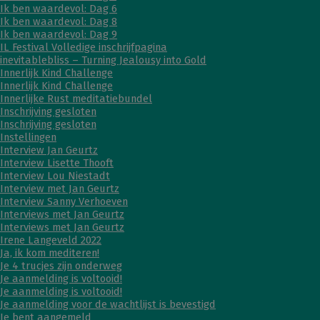
Ik ben waardevol: Dag 6
Ik ben waardevol: Dag 8
Ik ben waardevol: Dag 9
IL Festival Volledige inschrijfpagina
inevitablebliss – Turning Jealousy into Gold
Innerlijk Kind Challenge
Innerlijk Kind Challenge
Innerlijke Rust meditatiebundel
Inschrijving gesloten
Inschrijving gesloten
Instellingen
Interview Jan Geurtz
Interview Lisette Thooft
Interview Lou Niestadt
Interview met Jan Geurtz
Interview Sanny Verhoeven
Interviews met Jan Geurtz
Interviews met Jan Geurtz
Irene Langeveld 2022
Ja, ik kom mediteren!
Je 4 trucjes zijn onderweg
Je aanmelding is voltooid!
Je aanmelding is voltooid!
Je aanmelding voor de wachtlijst is bevestigd
Je bent aangemeld