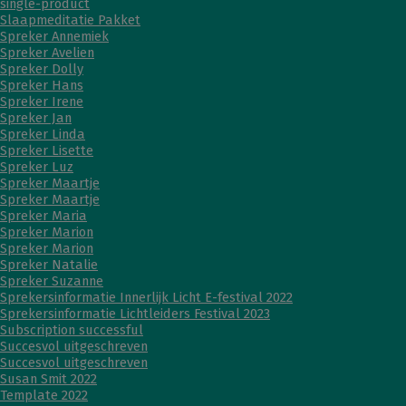
single-product
Slaapmeditatie Pakket
Spreker Annemiek
Spreker Avelien
Spreker Dolly
Spreker Hans
Spreker Irene
Spreker Jan
Spreker Linda
Spreker Lisette
Spreker Luz
Spreker Maartje
Spreker Maartje
Spreker Maria
Spreker Marion
Spreker Marion
Spreker Natalie
Spreker Suzanne
Sprekersinformatie Innerlijk Licht E-festival 2022
Sprekersinformatie Lichtleiders Festival 2023
Subscription successful
Succesvol uitgeschreven
Succesvol uitgeschreven
Susan Smit 2022
Template 2022