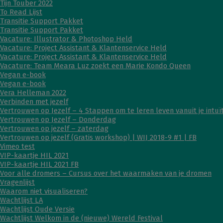
Tijn Touber 2022
To Read Lijst
Transitie Support Pakket
Transitie Support Pakket
Vacature: Illustrator & Photoshop Held
Vacature: Project Assistant & Klantenservice Held
Vacature: Project Assistant & Klantenservice Held
Vacature: Team Meara Luz zoekt een Marie Kondo Queen
Vegan e-book
Vegan e-book
Vera Helleman 2022
Verbinden met jezelf
Vertrouwen op Jezelf – 4 Stappen om te leren leven vanuit je intuït
Vertrouwen op Jezelf – Donderdag
Vertrouwen op jezelf – zaterdag
Vertrouwen op jezelf (Gratis workshop) | WIJ 2018-9 #1 | FB
Vimeo test
VIP-kaartje HIL 2021
VIP-kaartje HIL 2021 FB
Voor alle dromers – Cursus over het waarmaken van je dromen
Vragenlijst
Waarom niet visualiseren?
Wachtlijst LA
Wachtlijst Oude Versie
Wachtlijst Welkom in de (nieuwe) Wereld Festival