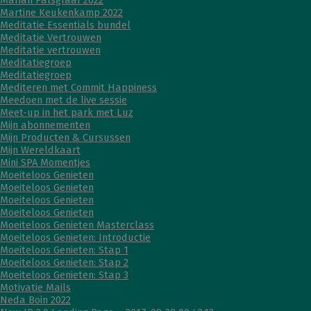
Marian Palsgraaf 2022
Martine Keukenkamp 2022
Meditatie Essentials bundel
Meditatie Vertrouwen
Meditatie vertrouwen
Meditatiegroep
Meditatiegroep
Mediteren met Commit Happiness
Meedoen met de live sessie
Meet-up in het park met Luz
Mijn abonnementen
Mijn Producten & Cursussen
Mijn Wereldkaart
Mini SPA Momentjes
Moeiteloos Genieten
Moeiteloos Genieten
Moeiteloos Genieten
Moeiteloos Genieten
Moeiteloos Genieten Masterclass
Moeiteloos Genieten: Introductie
Moeiteloos Genieten: Stap 1
Moeiteloos Genieten: Stap 2
Moeiteloos Genieten: Stap 3
Motivatie Mails
Neda Boin 2022