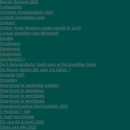
Bonnie Bessem 2022
Cadeautjes
Christine Pannebakker 2022
Commit Happiness.com
Contact
Creëer Jouw Mooiste Leven vanuit Je Licht
Cursus Genieten van Binnenuit
Dankje
Dankjewel
Dankjewel
Dankjewel!
Dankjewel! :)
De 5 Belangrijkste Tools voor je Persoonlijke Groei
De keuze vinden die voor jou klopt :)
Donatie 2021
Donaties
Download je meditatie pakket
Download je wegwijzer
Download je werkboek
Download je werkboek:
Downloadpagina kerstpakket 2023
E-Festival 7 mei
E-mail inschrijving
Els van de Schoot 2022
Elvira van Rijn 2022