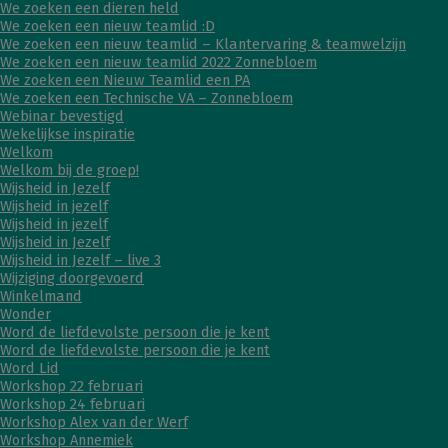
We zoeken een dieren held
We zoeken een nieuw teamlid :D
We zoeken een nieuw teamlid – Klantervaring & teamwelzijn
We zoeken een nieuw teamlid 2022 Zonnebloem
We zoeken een Nieuw Teamlid een PA
We zoeken een Technische VA – Zonnebloem
Webinar bevestigd
Wekelijkse inspiratie
Welkom
Welkom bij de groep!
Wijsheid in Jezelf
Wijsheid in jezelf
Wijsheid in jezelf
Wijsheid in Jezelf
Wijsheid in Jezelf – live 3
Wijziging doorgevoerd
Winkelmand
Wonder
Word de liefdevolste persoon die je kent
Word de liefdevolste persoon die je kent
Word Lid
Workshop 22 februari
Workshop 24 februari
Workshop Alex van der Werf
Workshop Annemiek