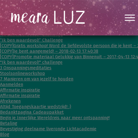
“Je mag er helemaal zijn” – Gratis workshop!
“Ik ben waardevol!” Challenge
“Ik ben waardevol!” Challenge
[COPY]Gratis workshop! Word de liefdevolste persoon die je kent – 
[COPY]Je bent aangemeld! – 2018-02-13 17:40:38
[COPY]Promotie materiaal Gelukkig van Binnenuit – 2017-04-13 12:4
"Ik ben waardevol!" challenge
3 Onspanningsmeditaties
5toolsonlineworkshop
7 Manieren om van jezelf te houden
Aanmelden
Affirmatie inspiratie
Affirmatie inspiratie
Afrekenen
Altijd Toegangskaartje wedstrijd! :)
Bedanktpagina Cadeaupakket
Begin je Innerlijke Wereldreis naar meer ontspanning!
Betaling
Bevestiging deelname liveronde Lichtacademie
Blog