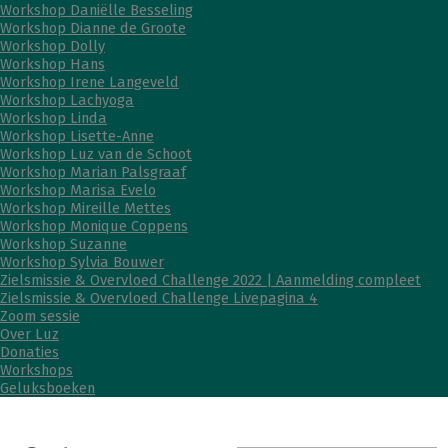
Workshop Daniëlle Besseling
Workshop Dianne de Groote
Workshop Dolly
Workshop Hans
Workshop Irene Langeveld
Workshop Lachyoga
Workshop Linda
Workshop Lisette-Anne
Workshop Luz van de Schoot
Workshop Marian Palsgraaf
Workshop Marisa Evelo
Workshop Mireille Mettes
Workshop Monique Coppens
Workshop Suzanne
Workshop Sylvia Bouwer
Zielsmissie & Overvloed Challenge 2022 | Aanmelding compleet
Zielsmissie & Overvloed Challenge Livepagina 4
Zoom sessie
Over Luz
Donaties
Workshops
Geluksboeken