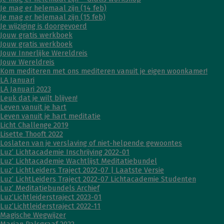
Je mag er helemaal zijn (14 feb)
Je mag er helemaal zijn (15 feb)
Je wijziging is doorgevoerd
Jouw gratis werkboek
Jouw gratis werkboek
Jouw Innerlijke Wereldreis
Jouw Wereldreis
Kom mediteren met ons mediteren vanuit je eigen woonkamer!
LA Januari
LA Januari 2023
Leuk dat je wilt blijven!
Leven vanuit je hart
Leven vanuit je hart meditatie
Licht Challenge 2019
Lisette Thooft 2022
Loslaten van je verslaving of niet-helpende gewoontes
Luz’ Lichtacademie Inschrijving 2022-01
Luz’ Lichtacademie Wachtlijst Meditatiebundel
Luz’ LichtLeiders Traject 2022-07 | Laatste Versie
Luz’ LichtLeiders Traject 2022-07 Lichtacademie Studenten
Luz’ Meditatiebundels Archief
Luz’Lichtleiderstraject 2023-01
Luz’Lichtleiderstraject 2022-11
Magische Wegwijzer