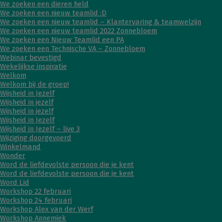
We zoeken een dieren held
We zoeken een nieuw teamlid :D
We zoeken een nieuw teamlid – Klantervaring & teamwelzijn
We zoeken een nieuw teamlid 2022 Zonnebloem
We zoeken een Nieuw Teamlid een PA
We zoeken een Technische VA – Zonnebloem
Webinar bevestigd
Wekelijkse inspiratie
Welkom
Welkom bij de groep!
Wijsheid in Jezelf
Wijsheid in jezelf
Wijsheid in jezelf
Wijsheid in Jezelf
Wijsheid in Jezelf – live 3
Wijziging doorgevoerd
Winkelmand
Wonder
Word de liefdevolste persoon die je kent
Word de liefdevolste persoon die je kent
Word Lid
Workshop 22 februari
Workshop 24 februari
Workshop Alex van der Werf
Workshop Annemiek