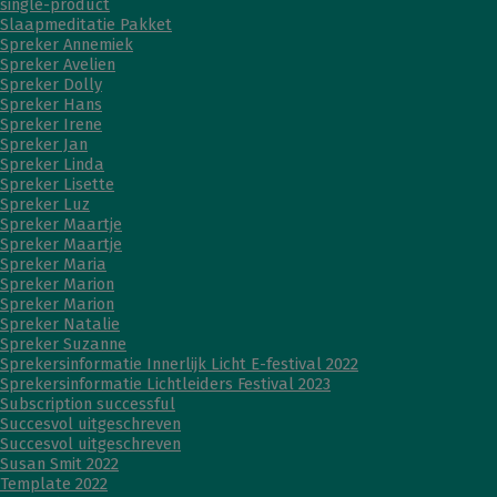
single-product
Slaapmeditatie Pakket
Spreker Annemiek
Spreker Avelien
Spreker Dolly
Spreker Hans
Spreker Irene
Spreker Jan
Spreker Linda
Spreker Lisette
Spreker Luz
Spreker Maartje
Spreker Maartje
Spreker Maria
Spreker Marion
Spreker Marion
Spreker Natalie
Spreker Suzanne
Sprekersinformatie Innerlijk Licht E-festival 2022
Sprekersinformatie Lichtleiders Festival 2023
Subscription successful
Succesvol uitgeschreven
Succesvol uitgeschreven
Susan Smit 2022
Template 2022