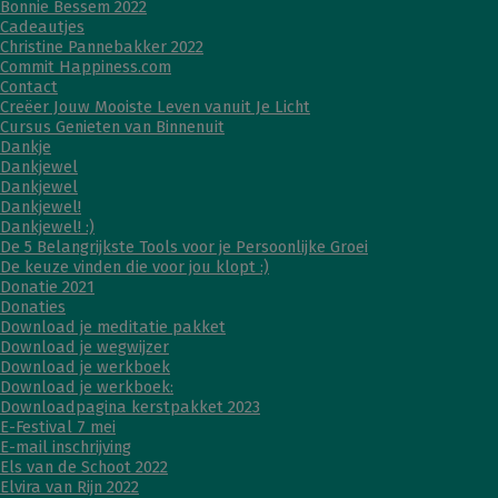
Bonnie Bessem 2022
Cadeautjes
Christine Pannebakker 2022
Commit Happiness.com
Contact
Creëer Jouw Mooiste Leven vanuit Je Licht
Cursus Genieten van Binnenuit
Dankje
Dankjewel
Dankjewel
Dankjewel!
Dankjewel! :)
De 5 Belangrijkste Tools voor je Persoonlijke Groei
De keuze vinden die voor jou klopt :)
Donatie 2021
Donaties
Download je meditatie pakket
Download je wegwijzer
Download je werkboek
Download je werkboek:
Downloadpagina kerstpakket 2023
E-Festival 7 mei
E-mail inschrijving
Els van de Schoot 2022
Elvira van Rijn 2022