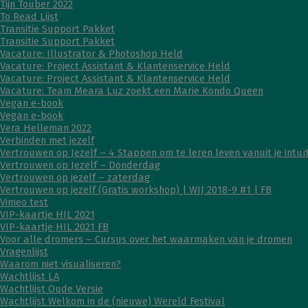
Tijn Touber 2022
To Read Lijst
Transitie Support Pakket
Transitie Support Pakket
Vacature: Illustrator & Photoshop Held
Vacature: Project Assistant & Klantenservice Held
Vacature: Project Assistant & Klantenservice Held
Vacature: Team Meara Luz zoekt een Marie Kondo Queen
Vegan e-book
Vegan e-book
Vera Helleman 2022
Verbinden met jezelf
Vertrouwen op Jezelf – 4 Stappen om te leren leven vanuit je intuït
Vertrouwen op Jezelf – Donderdag
Vertrouwen op jezelf – zaterdag
Vertrouwen op jezelf (Gratis workshop) | WIJ 2018-9 #1 | FB
Vimeo test
VIP-kaartje HIL 2021
VIP-kaartje HIL 2021 FB
Voor alle dromers – Cursus over het waarmaken van je dromen
Vragenlijst
Waarom niet visualiseren?
Wachtlijst LA
Wachtlijst Oude Versie
Wachtlijst Welkom in de (nieuwe) Wereld Festival