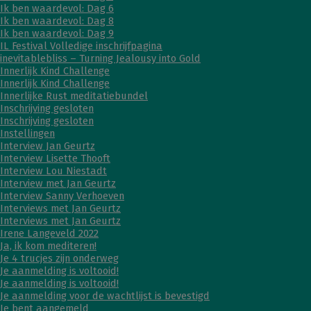
Ik ben waardevol: Dag 6
Ik ben waardevol: Dag 8
Ik ben waardevol: Dag 9
IL Festival Volledige inschrijfpagina
inevitablebliss – Turning Jealousy into Gold
Innerlijk Kind Challenge
Innerlijk Kind Challenge
Innerlijke Rust meditatiebundel
Inschrijving gesloten
Inschrijving gesloten
Instellingen
Interview Jan Geurtz
Interview Lisette Thooft
Interview Lou Niestadt
Interview met Jan Geurtz
Interview Sanny Verhoeven
Interviews met Jan Geurtz
Interviews met Jan Geurtz
Irene Langeveld 2022
Ja, ik kom mediteren!
Je 4 trucjes zijn onderweg
Je aanmelding is voltooid!
Je aanmelding is voltooid!
Je aanmelding voor de wachtlijst is bevestigd
Je bent aangemeld