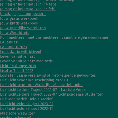
Je mag er helemaal zijn (14 feb)
Je mag er helemaal zijn (15 feb)
Je wijziging is doorgevoerd
Jouw gratis werkboek
Jouw gratis werkboek
Jouw Innerlijke Wereldreis
Jouw Wereldreis
Kom mediteren met ons mediteren vanuit je eigen woonkamer!
LA Januari
LA Januari 2023
Leuk dat je wilt blijven!
Leven vanuit je hart
Leven vanuit je hart meditatie
Licht Challenge 2019
Lisette Thooft 2022
Loslaten van je verslaving of niet-helpende gewoontes
Luz’ Lichtacademie Inschrijving 2022-01
Luz’ Lichtacademie Wachtlijst Meditatiebundel
Luz’ LichtLeiders Traject 2022-07 | Laatste Versie
Luz’ LichtLeiders Traject 2022-07 Lichtacademie Studenten
Luz’ Meditatiebundels Archief
Luz’Lichtleiderstraject 2023-01
Luz’Lichtleiderstraject 2022-11
Magische Wegwijzer