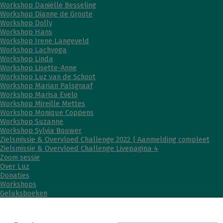
Workshop Daniëlle Besseling
Workshop Dianne de Groote
Workshop Dolly
Workshop Hans
Workshop Irene Langeveld
Workshop Lachyoga
Workshop Linda
Workshop Lisette-Anne
Workshop Luz van de Schoot
Workshop Marian Palsgraaf
Workshop Marisa Evelo
Workshop Mireille Mettes
Workshop Monique Coppens
Workshop Suzanne
Workshop Sylvia Bouwer
Zielsmissie & Overvloed Challenge 2022 | Aanmelding compleet
Zielsmissie & Overvloed Challenge Livepagina 4
Zoom sessie
Over Luz
Donaties
Workshops
Geluksboeken