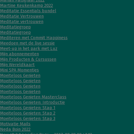
Marian Palsgraaf 2022
Martine Keukenkamp 2022
Meditatie Essentials bundel
Meditatie Vertrouwen
Meditatie vertrouwen
Meditatiegroep
Meditatiegroep
Mediteren met Commit Happiness
Meedoen met de live sessie
Meet-up in het park met Luz
Mijn abonnementen
Mijn Producten & Cursussen
Mijn Wereldkaart
Mini SPA Momentjes
Moeiteloos Genieten
Moeiteloos Genieten
Moeiteloos Genieten
Moeiteloos Genieten
Moeiteloos Genieten Masterclass
Moeiteloos Genieten: Introductie
Moeiteloos Genieten: Stap 1
Moeiteloos Genieten: Stap 2
Moeiteloos Genieten: Stap 3
Motivatie Mails
Neda Boin 2022