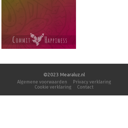
©2023 Mearaluz.nl
Algemene voorwaarden
Privacy verklaring
Cookie verklaring
Contact