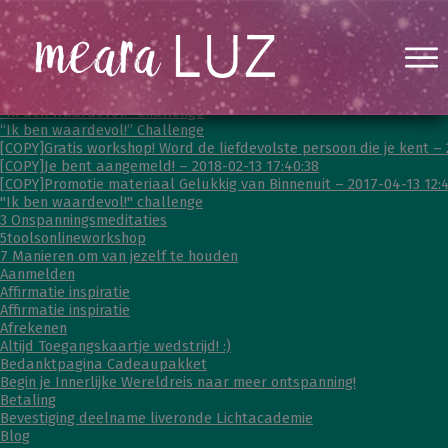
“Je mag er helemaal zijn” – Gratis workshop!
“Ik ben waardevol!” Challenge
“Ik ben waardevol!” Challenge
[COPY]Gratis workshop! Word de liefdevolste persoon die je kent – 
[COPY]Je bent aangemeld! – 2018-02-13 17:40:38
[COPY]Promotie materiaal Gelukkig van Binnenuit – 2017-04-13 12:4
"Ik ben waardevol!" challenge
3 Onspanningsmeditaties
5toolsonlineworkshop
7 Manieren om van jezelf te houden
Aanmelden
Affirmatie inspiratie
Affirmatie inspiratie
Afrekenen
Altijd Toegangskaartje wedstrijd! :)
Bedanktpagina Cadeaupakket
Begin je Innerlijke Wereldreis naar meer ontspanning!
Betaling
Bevestiging deelname liveronde Lichtacademie
Blog