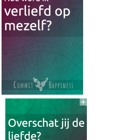
Read
Lijst
Voeg
to
aan
To
Read
Lijst