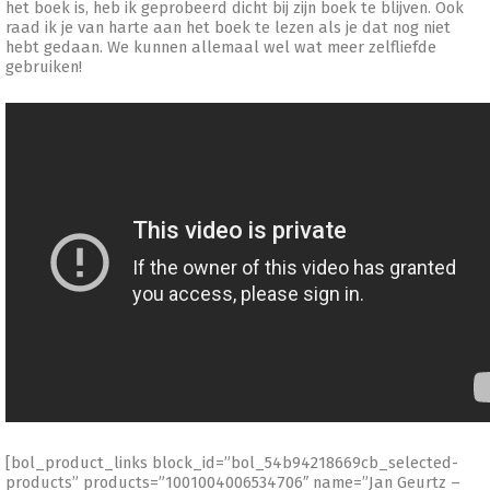
het boek is, heb ik geprobeerd dicht bij zijn boek te blijven. Ook
raad ik je van harte aan het boek te lezen als je dat nog niet
hebt gedaan. We kunnen allemaal wel wat meer zelfliefde
gebruiken!
[bol_product_links block_id=”bol_54b94218669cb_selected-
products” products=”1001004006534706″ name=”Jan Geurtz –