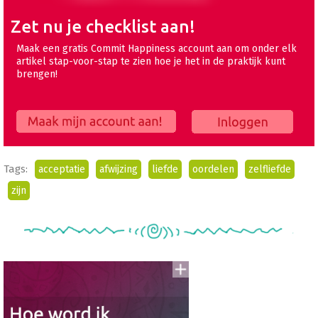
Zet nu je checklist aan!
Maak een gratis Commit Happiness account aan om onder elk
artikel stap-voor-stap te zien hoe je het in de praktijk kunt
brengen!
Maak mijn account aan!
Inloggen
Tags:
acceptatie
afwijzing
liefde
oordelen
zelfliefde
zijn
Voeg
to
aan
To