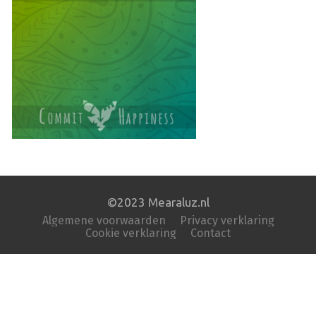
©2023 Mearaluz.nl
Algemene voorwaarden
Privacy verklaring
Cookie verklaring
Contact