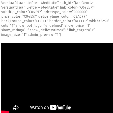
Verslaafd aan Liefde – Meditatie” sub_id=”Jan Geurtz –
Verslaafd aan Liefde – Meditatie” link_color=”C04E57″
subtitle_color=”C04E57″ pricetype_color=”000000″
price_color=”C04E57″ deliverytime_color=”68A699″
background_color=”FFFFFF” border_color=”ACCEC7″ width=”250″
cols=”1″ show_bol_logo=”undefined” show_price=”1″
show_rating=”0″ show_deliverytime=”1″ link_target=”1″
image_size=”1″ admin_preview=”1″]