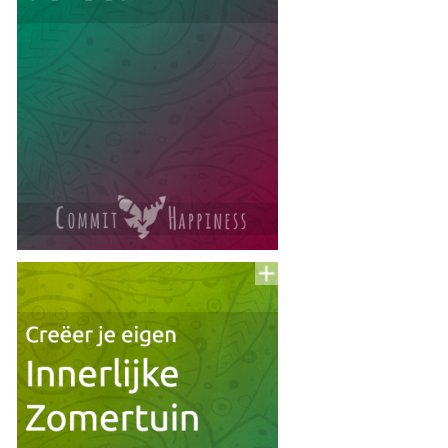
Voeg
to
aan
To
Read
Lijst