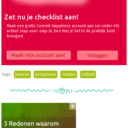
Zet nu je checklist aan!
Maak een gratis Commit Happiness account aan om onder elk
artikel stap-voor-stap te zien hoe je het in de praktijk kunt
brengen!
Maak mijn account aan!
Inloggen
Tags:
jaloezie
polyamorie
relaties
vrijheid
Voeg
to
aan
To
Read