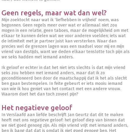
Geen regels, maar wat dan wel?
Mijn zoektocht naar wat ik ‘liefhebben in vrijheid’ noem, was
begonnen. Geen regels meer over wat er allemaal niet zou
mogen in een relatie, geen taboes, maar de mogelijkheid om met
elkaar te kunnen delen wat we voor anderen voelden; iets wat
de intimiteit met je partner juist kan versterken. Waar dan
precies wel de grenzen lagen was een raadsel voor mij en mijn
vriend van destijds, want we deden elkaar tenslotte toch pijn als
we seks hadden met iemand anders.
Ik geloof er echter in dat het niet iets slechts ís dat mijn vriend
seks zou hebben met iemand anders, maar dat ik zo
geconditioneerd ben door de maatschappij dat ik het als slecht
ben gaan bestempelen. In feite gebeurt er iets moois: iemand
van wie ik hou geniet van het contact met een andere vrouw.
Waarom doet het dan toch zoveel pijn?
Het negatieve geloof
In Verslaafd aan liefde beschrijft Jan Geurtz dat dit te maken
heeft met ons negatieve geloof: het geloof diep van binnen dat
we niet goed genoeg zijn. Als mijn vriend vrijt met iemand anders,
ben ik bang dat dat is omdat ik niet goed genoeg ben. Het