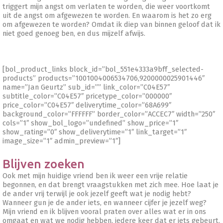
triggert mijn angst om verlaten te worden, die weer voortkomt
uit de angst om afgewezen te worden. En waarom is het zo erg
om afgewezen te worden? Omdat ik diep van binnen geloof dat ik
niet goed genoeg ben, en dus mijzelf afwijs.
[bol_product_links block_id=”bol_551e4333a9bff_selected-
products” products=”1001004006534706,9200000025901446″
name=”Jan Geurtz” sub_id=”” link_color=”C04E57″
subtitle_color=”C04E57″ pricetype_color=”000000″
price_color=”C04E57″ deliverytime_color=”68A699″
background_color=”FFFFFF” border_color=”ACCEC7″ width=”250″
cols=”1″ show_bol_logo=”undefined” show_price=”1″
show_rating=”0″ show_deliverytime=”1″ link_target=”1″
image_size=”1″ admin_preview=”1″]
Blijven zoeken
Ook met mijn huidige vriend ben ik weer een vrije relatie
begonnen, en dat brengt vraagstukken met zich mee. Hoe laat je
de ander vrij terwijl je ook jezelf geeft wat je nodig hebt?
Wanneer gun je de ander iets, en wanneer cijfer je jezelf weg?
Mijn vriend en ik blijven vooral praten over alles wat er in ons
omgaat en wat we nodig hebben, iedere keer dat er iets gebeurt.