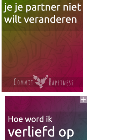
Lijst
Voeg
to
aan
To
Read
Lijst