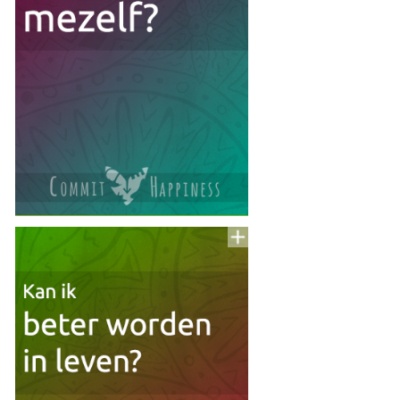
Voeg
to
aan
To
Read
Lijst