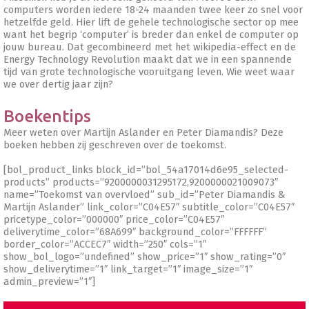
computers worden iedere 18-24 maanden twee keer zo snel voor
hetzelfde geld. Hier lift de gehele technologische sector op mee
want het begrip ‘computer’ is breder dan enkel de computer op
jouw bureau. Dat gecombineerd met het wikipedia-effect en de
Energy Technology Revolution maakt dat we in een spannende
tijd van grote technologische vooruitgang leven. Wie weet waar
we over dertig jaar zijn?
Boekentips
Meer weten over Martijn Aslander en Peter Diamandis? Deze
boeken hebben zij geschreven over de toekomst.
[bol_product_links block_id=”bol_54a17014d6e95_selected-
products” products=”9200000031295172,9200000021009073″
name=”Toekomst van overvloed” sub_id=”Peter Diamandis &
Martijn Aslander” link_color=”C04E57″ subtitle_color=”C04E57″
pricetype_color=”000000″ price_color=”C04E57″
deliverytime_color=”68A699″ background_color=”FFFFFF”
border_color=”ACCEC7″ width=”250″ cols=”1″
show_bol_logo=”undefined” show_price=”1″ show_rating=”0″
show_deliverytime=”1″ link_target=”1″ image_size=”1″
admin_preview=”1″]