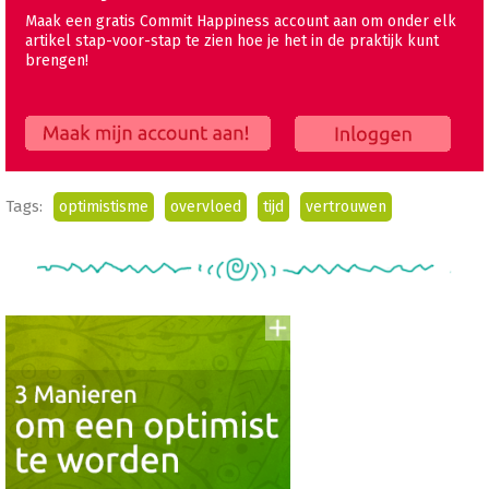
Maak een gratis Commit Happiness account aan om onder elk
artikel stap-voor-stap te zien hoe je het in de praktijk kunt
brengen!
Maak mijn account aan!
Inloggen
Tags:
optimistisme
overvloed
tijd
vertrouwen
Voeg
to
aan
To
Read
Lijst