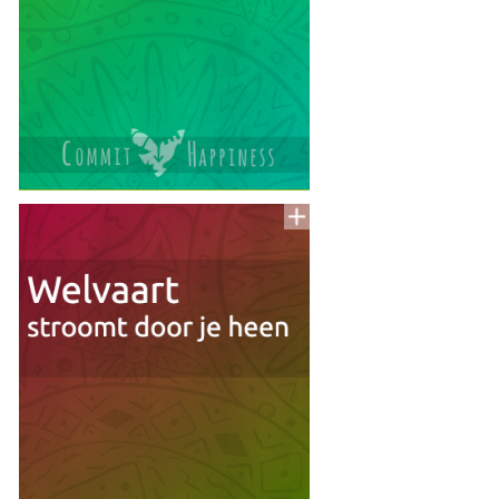
Voeg
to
aan
To
Read
Lijst