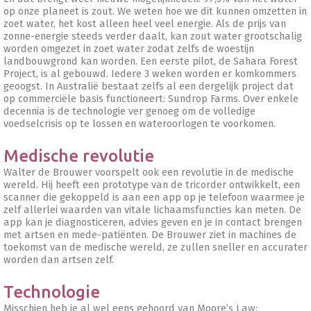
op onze planeet is zout. We weten hoe we dit kunnen omzetten in
zoet water, het kost alleen heel veel energie. Als de prijs van
zonne-energie steeds verder daalt, kan zout water grootschalig
worden omgezet in zoet water zodat zelfs de woestijn
landbouwgrond kan worden. Een eerste pilot, de Sahara Forest
Project, is al gebouwd. Iedere 3 weken worden er komkommers
geoogst. In Australië bestaat zelfs al een dergelijk project dat
op commerciële basis functioneert: Sundrop Farms. Over enkele
decennia is de technologie ver genoeg om de volledige
voedselcrisis op te lossen en wateroorlogen te voorkomen.
Medische revolutie
Walter de Brouwer voorspelt ook een revolutie in de medische
wereld. Hij heeft een prototype van de tricorder ontwikkelt, een
scanner die gekoppeld is aan een app op je telefoon waarmee je
zelf allerlei waarden van vitale lichaamsfuncties kan meten. De
app kan je diagnosticeren, advies geven en je in contact brengen
met artsen en mede-patiënten. De Brouwer ziet in machines de
toekomst van de medische wereld, ze zullen sneller en accurater
worden dan artsen zelf.
Technologie
Misschien heb je al wel eens gehoord van Moore’s Law: