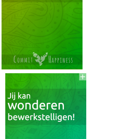
Voeg
to
aan
To
Read
Lijst