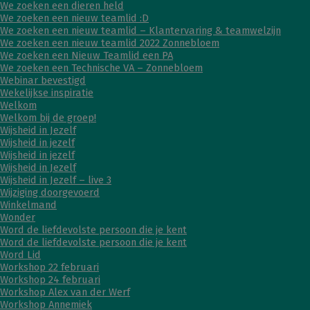
We zoeken een dieren held
We zoeken een nieuw teamlid :D
We zoeken een nieuw teamlid – Klantervaring & teamwelzijn
We zoeken een nieuw teamlid 2022 Zonnebloem
We zoeken een Nieuw Teamlid een PA
We zoeken een Technische VA – Zonnebloem
Webinar bevestigd
Wekelijkse inspiratie
Welkom
Welkom bij de groep!
Wijsheid in Jezelf
Wijsheid in jezelf
Wijsheid in jezelf
Wijsheid in Jezelf
Wijsheid in Jezelf – live 3
Wijziging doorgevoerd
Winkelmand
Wonder
Word de liefdevolste persoon die je kent
Word de liefdevolste persoon die je kent
Word Lid
Workshop 22 februari
Workshop 24 februari
Workshop Alex van der Werf
Workshop Annemiek