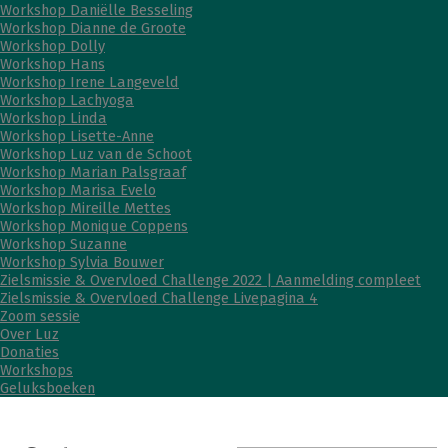
Workshop Daniëlle Besseling
Workshop Dianne de Groote
Workshop Dolly
Workshop Hans
Workshop Irene Langeveld
Workshop Lachyoga
Workshop Linda
Workshop Lisette-Anne
Workshop Luz van de Schoot
Workshop Marian Palsgraaf
Workshop Marisa Evelo
Workshop Mireille Mettes
Workshop Monique Coppens
Workshop Suzanne
Workshop Sylvia Bouwer
Zielsmissie & Overvloed Challenge 2022 | Aanmelding compleet
Zielsmissie & Overvloed Challenge Livepagina 4
Zoom sessie
Over Luz
Donaties
Workshops
Geluksboeken