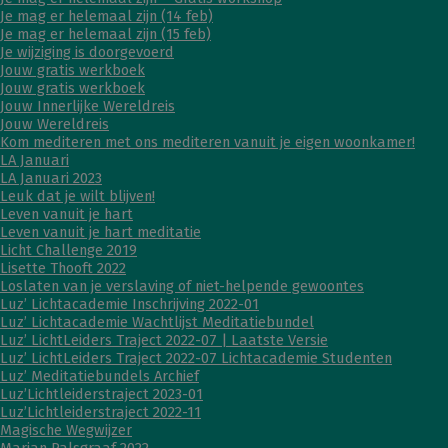
Je mag er helemaal zijn (14 feb)
Je mag er helemaal zijn (15 feb)
Je wijziging is doorgevoerd
Jouw gratis werkboek
Jouw gratis werkboek
Jouw Innerlijke Wereldreis
Jouw Wereldreis
Kom mediteren met ons mediteren vanuit je eigen woonkamer!
LA Januari
LA Januari 2023
Leuk dat je wilt blijven!
Leven vanuit je hart
Leven vanuit je hart meditatie
Licht Challenge 2019
Lisette Thooft 2022
Loslaten van je verslaving of niet-helpende gewoontes
Luz’ Lichtacademie Inschrijving 2022-01
Luz’ Lichtacademie Wachtlijst Meditatiebundel
Luz’ LichtLeiders Traject 2022-07 | Laatste Versie
Luz’ LichtLeiders Traject 2022-07 Lichtacademie Studenten
Luz’ Meditatiebundels Archief
Luz’Lichtleiderstraject 2023-01
Luz’Lichtleiderstraject 2022-11
Magische Wegwijzer