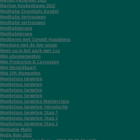
Marian Palsgraaf 2022
Martine Keukenkamp 2022
Meditatie Essentials bundel
Meditatie Vertrouwen
Meditatie vertrouwen
Meditatiegroep
Meditatiegroep
Mediteren met Commit Happiness
Meedoen met de live sessie
Meet-up in het park met Luz
Mijn abonnementen
Mijn Producten & Cursussen
Mijn Wereldkaart
Mini SPA Momentjes
Moeiteloos Genieten
Moeiteloos Genieten
Moeiteloos Genieten
Moeiteloos Genieten
Moeiteloos Genieten Masterclass
Moeiteloos Genieten: Introductie
Moeiteloos Genieten: Stap 1
Moeiteloos Genieten: Stap 2
Moeiteloos Genieten: Stap 3
Motivatie Mails
Neda Boin 2022