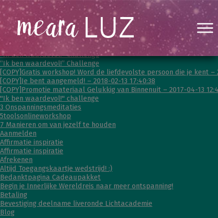
“Je mag er helemaal zijn” – Gratis workshop!
“Ik ben waardevol!” Challenge
“Ik ben waardevol!” Challenge
[COPY]Gratis workshop! Word de liefdevolste persoon die je kent – 
[COPY]Je bent aangemeld! – 2018-02-13 17:40:38
[COPY]Promotie materiaal Gelukkig van Binnenuit – 2017-04-13 12:4
"Ik ben waardevol!" challenge
3 Onspanningsmeditaties
5toolsonlineworkshop
7 Manieren om van jezelf te houden
Aanmelden
Affirmatie inspiratie
Affirmatie inspiratie
Afrekenen
Altijd Toegangskaartje wedstrijd! :)
Bedanktpagina Cadeaupakket
Begin je Innerlijke Wereldreis naar meer ontspanning!
Betaling
Bevestiging deelname liveronde Lichtacademie
Blog