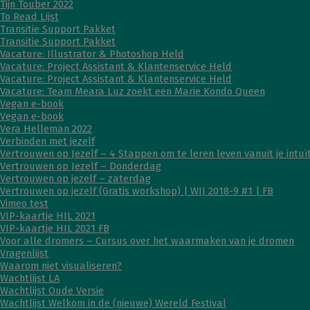
Tijn Touber 2022
To Read Lijst
Transitie Support Pakket
Transitie Support Pakket
Vacature: Illustrator & Photoshop Held
Vacature: Project Assistant & Klantenservice Held
Vacature: Project Assistant & Klantenservice Held
Vacature: Team Meara Luz zoekt een Marie Kondo Queen
Vegan e-book
Vegan e-book
Vera Helleman 2022
Verbinden met jezelf
Vertrouwen op Jezelf – 4 Stappen om te leren leven vanuit je intuït
Vertrouwen op Jezelf – Donderdag
Vertrouwen op jezelf – zaterdag
Vertrouwen op jezelf (Gratis workshop) | WIJ 2018-9 #1 | FB
Vimeo test
VIP-kaartje HIL 2021
VIP-kaartje HIL 2021 FB
Voor alle dromers – Cursus over het waarmaken van je dromen
Vragenlijst
Waarom niet visualiseren?
Wachtlijst LA
Wachtlijst Oude Versie
Wachtlijst Welkom in de (nieuwe) Wereld Festival