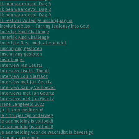
Ik ben waardevol: Dag 6
Ik ben waardevol: Dag 8
Ik ben waardevol: Dag 9
IL Festival Volledige inschrijfpagina
inevitablebliss – Turning Jealousy into Gold
Innerlijk Kind Challenge
Innerlijk Kind Challenge
Innerlijke Rust meditatiebundel
Inschrijving gesloten
Inschrijving gesloten
Instellingen
Interview Jan Geurtz
Interview Lisette Thooft
Interview Lou Niestadt
Interview met Jan Geurtz
Interview Sanny Verhoeven
Interviews met Jan Geurtz
Interviews met Jan Geurtz
Irene Langeveld 2022
Ja, ik kom mediteren!
Je 4 trucjes zijn onderweg
Je aanmelding is voltooid!
Je aanmelding is voltooid!
Je aanmelding voor de wachtlijst is bevestigd
Je bent aangemeld