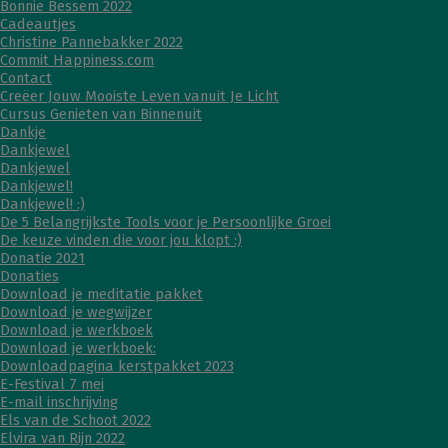
Bonnie Bessem 2022
Cadeautjes
Christine Pannebakker 2022
Commit Happiness.com
Contact
Creëer Jouw Mooiste Leven vanuit Je Licht
Cursus Genieten van Binnenuit
Dankje
Dankjewel
Dankjewel
Dankjewel!
Dankjewel! :)
De 5 Belangrijkste Tools voor je Persoonlijke Groei
De keuze vinden die voor jou klopt :)
Donatie 2021
Donaties
Download je meditatie pakket
Download je wegwijzer
Download je werkboek
Download je werkboek:
Downloadpagina kerstpakket 2023
E-Festival 7 mei
E-mail inschrijving
Els van de Schoot 2022
Elvira van Rijn 2022