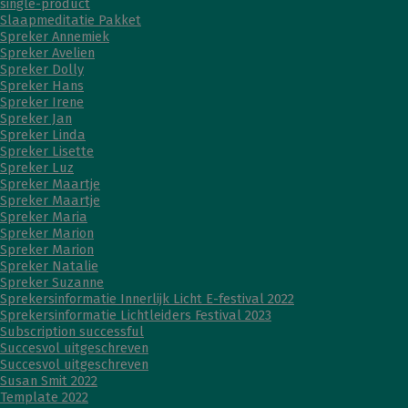
single-product
Slaapmeditatie Pakket
Spreker Annemiek
Spreker Avelien
Spreker Dolly
Spreker Hans
Spreker Irene
Spreker Jan
Spreker Linda
Spreker Lisette
Spreker Luz
Spreker Maartje
Spreker Maartje
Spreker Maria
Spreker Marion
Spreker Marion
Spreker Natalie
Spreker Suzanne
Sprekersinformatie Innerlijk Licht E-festival 2022
Sprekersinformatie Lichtleiders Festival 2023
Subscription successful
Succesvol uitgeschreven
Succesvol uitgeschreven
Susan Smit 2022
Template 2022