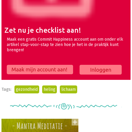
Zet nu je checklist aan!
Maak een gratis Commit Happiness account aan om onder elk
artikel stap-voor-stap te zien hoe je het in de praktijk kunt
brengen!
Maak mijn account aan!
Inloggen
Tags:
gezondheid
heling
lichaam
Voeg
to
aan