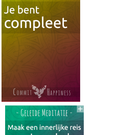
To
Read
Lijst
Voeg
to
aan
To
Read