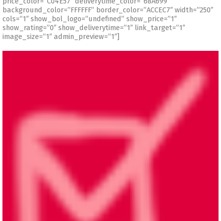
price_color=”C04E57″ deliverytime_color=”68A699″
background_color=”FFFFFF” border_color=”ACCEC7″ width=”250″
cols=”1″ show_bol_logo=”undefined” show_price=”1″
show_rating=”0″ show_deliverytime=”1″ link_target=”1″
image_size=”1″ admin_preview=”1″]