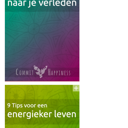
Lijst
Voeg
to
aan
To
Read
Lijst