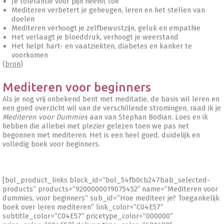
Je tolerantie voor pijn neemt toe
Mediteren verbetert je geheugen, leren en het stellen van
doelen
Mediteren verhoogt je zelfbewustzijn, geluk en empathie
Het verlaagt je bloeddruk, verhoogt je weerstand
Het helpt hart- en vaatziekten, diabetes en kanker te
voorkomen
(
bron
)
Mediteren voor beginners
Als je nog vrij onbekend bent met meditatie, de basis wil leren en
een goed overzicht wil van de verschillende stromingen, raad ik je
Mediteren voor Dummies
aan van Stephan Bodian. Loes en ik
hebben die allebei met plezier gelezen toen we pas net
begonnen met mediteren. Het is een heel goed, duidelijk en
volledig boek voor beginners.
[bol_product_links block_id=”bol_54fb0cb247bab_selected-
products” products=”9200000019075452″ name=”Mediteren voor
dummies, voor beginners” sub_id=”Hoe mediteer je? Toegankelijk
boek over leren mediteren” link_color=”C04E57″
subtitle_color=”C04E57″ pricetype_color=”000000″