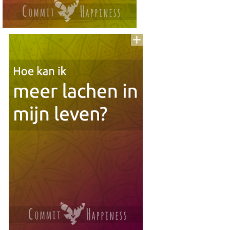
Voeg
to
aan
To
Read
Lijst