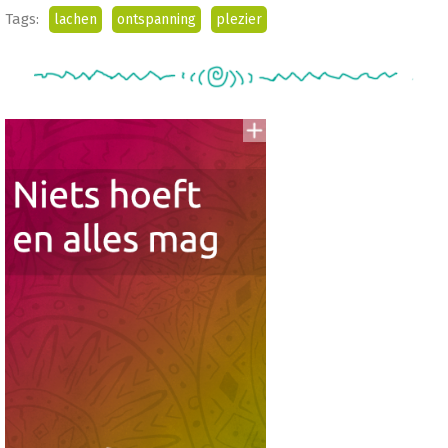
Tags:
lachen
ontspanning
plezier
Voeg
to
aan
To
Read
Lijst