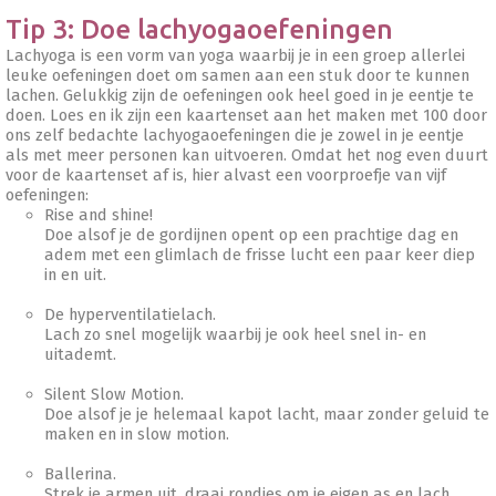
Tip 3: Doe lachyogaoefeningen
Lachyoga is een vorm van yoga waarbij je in een groep allerlei
leuke oefeningen doet om samen aan een stuk door te kunnen
lachen. Gelukkig zijn de oefeningen ook heel goed in je eentje te
doen. Loes en ik zijn een kaartenset aan het maken met 100 door
ons zelf bedachte lachyogaoefeningen die je zowel in je eentje
als met meer personen kan uitvoeren. Omdat het nog even duurt
voor de kaartenset af is, hier alvast een voorproefje van vijf
oefeningen:
Rise and shine!
Doe alsof je de gordijnen opent op een prachtige dag en
adem met een glimlach de frisse lucht een paar keer diep
in en uit.
De hyperventilatielach.
Lach zo snel mogelijk waarbij je ook heel snel in- en
uitademt.
Silent Slow Motion.
Doe alsof je je helemaal kapot lacht, maar zonder geluid te
maken en in slow motion.
Ballerina.
Strek je armen uit, draai rondjes om je eigen as en lach