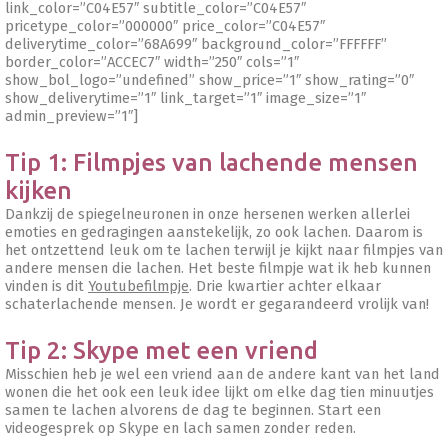
link_color=”C04E57″ subtitle_color=”C04E57″
pricetype_color=”000000″ price_color=”C04E57″
deliverytime_color=”68A699″ background_color=”FFFFFF”
border_color=”ACCEC7″ width=”250″ cols=”1″
show_bol_logo=”undefined” show_price=”1″ show_rating=”0″
show_deliverytime=”1″ link_target=”1″ image_size=”1″
admin_preview=”1″]
Tip 1: Filmpjes van lachende mensen
kijken
Dankzij de spiegelneuronen in onze hersenen werken allerlei
emoties en gedragingen aanstekelijk, zo ook lachen. Daarom is
het ontzettend leuk om te lachen terwijl je kijkt naar filmpjes van
andere mensen die lachen. Het beste filmpje wat ik heb kunnen
vinden is dit
Youtubefilmpje
. Drie kwartier achter elkaar
schaterlachende mensen. Je wordt er gegarandeerd vrolijk van!
Tip 2: Skype met een vriend
Misschien heb je wel een vriend aan de andere kant van het land
wonen die het ook een leuk idee lijkt om elke dag tien minuutjes
samen te lachen alvorens de dag te beginnen. Start een
videogesprek op Skype en lach samen zonder reden.