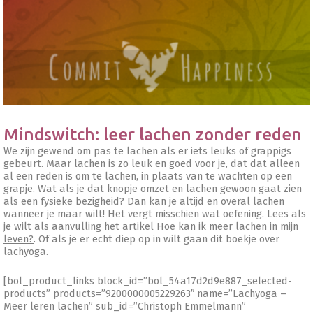
Mindswitch: leer lachen zonder reden
We zijn gewend om pas te lachen als er iets leuks of grappigs
gebeurt. Maar lachen is zo leuk en goed voor je, dat dat alleen
al een reden is om te lachen, in plaats van te wachten op een
grapje. Wat als je dat knopje omzet en lachen gewoon gaat zien
als een fysieke bezigheid? Dan kan je altijd en overal lachen
wanneer je maar wilt! Het vergt misschien wat oefening. Lees als
je wilt als aanvulling het artikel
Hoe kan ik meer lachen in mijn
leven?
. Of als je er echt diep op in wilt gaan dit boekje over
lachyoga.
[bol_product_links block_id=”bol_54a17d2d9e887_selected-
products” products=”9200000005229263″ name=”Lachyoga –
Meer leren lachen” sub_id=”Christoph Emmelmann”