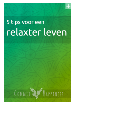
Voeg
to
aan
To
Read
Lijst