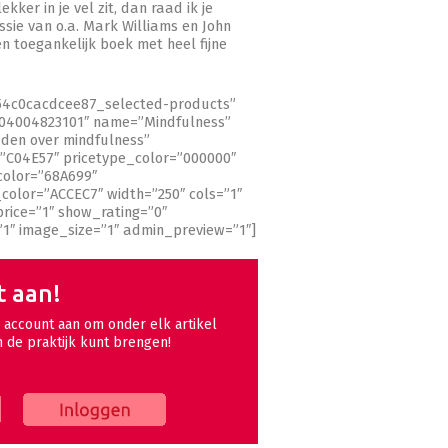
kker in je vel zit, dan raad ik je
ssie van o.a. Mark Williams en John
n toegankelijk boek met heel fijne
_54c0cacdcee87_selected-products”
04004823101″ name=”Mindfulness”
aden over mindfulness”
=”C04E57″ pricetype_color=”000000″
color=”68A699″
olor=”ACCEC7″ width=”250″ cols=”1″
ice=”1″ show_rating=”0″
”1″ image_size=”1″ admin_preview=”1″]
t aan!
account aan om onder elk artikel
n de praktijk kunt brengen!
Inloggen