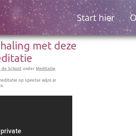
Start hier
O
haling met deze
ditatie
n de Schoot
onder
Meditatie
.
editatie op speelse wijze je
n.