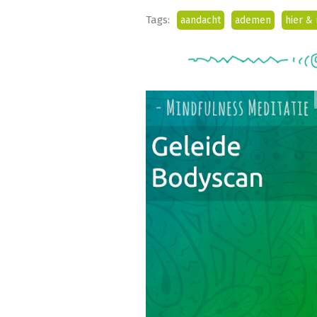
Tags:
aandacht
ademen
hier &