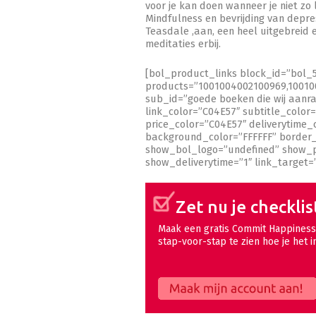
voor je kan doen wanneer je niet zo le
Mindfulness en bevrijding van depre
Teasdale ,aan, een heel uitgebreid e
meditaties erbij.
[bol_product_links block_id=”bol
products=”1001004002100969,10010
sub_id=”goede boeken die wij aanr
link_color=”C04E57″ subtitle_color
price_color=”C04E57″ deliverytime_
background_color=”FFFFFF” border_c
show_bol_logo=”undefined” show_pr
show_deliverytime=”1″ link_target=
Zet nu je checklis
Maak een gratis Commit Happiness 
stap-voor-stap te zien hoe je het i
Maak mijn account aan!