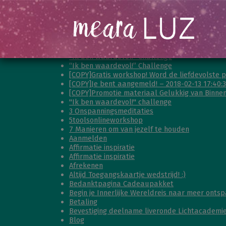
“Je mag er helemaal zijn” – Gratis workshop!
“Ik ben waardevol!” Challenge
“Ik ben waardevol!” Challenge
[COPY]Gratis workshop! Word de liefdevolste pe
[COPY]Je bent aangemeld! – 2018-02-13 17:40:
[COPY]Promotie materiaal Gelukkig van Binnenu
"Ik ben waardevol!" challenge
3 Onspanningsmeditaties
5toolsonlineworkshop
7 Manieren om van jezelf te houden
Aanmelden
Affirmatie inspiratie
Affirmatie inspiratie
Afrekenen
Altijd Toegangskaartje wedstrijd! :)
Bedanktpagina Cadeaupakket
Begin je Innerlijke Wereldreis naar meer ontsp
Betaling
Bevestiging deelname liveronde Lichtacademi
Blog