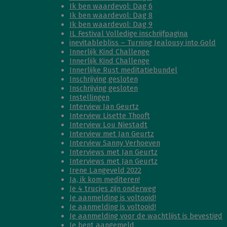
Ik ben waardevol: Dag 6
Ik ben waardevol: Dag 8
Ik ben waardevol: Dag 9
IL Festival Volledige inschrijfpagina
inevitablebliss – Turning Jealousy into Gold
Innerlijk Kind Challenge
Innerlijk Kind Challenge
Innerlijke Rust meditatiebundel
Inschrijving gesloten
Inschrijving gesloten
Instellingen
Interview Jan Geurtz
Interview Lisette Thooft
Interview Lou Niestadt
Interview met Jan Geurtz
Interview Sanny Verhoeven
Interviews met Jan Geurtz
Interviews met Jan Geurtz
Irene Langeveld 2022
Ja, ik kom mediteren!
Je 4 trucjes zijn onderweg
Je aanmelding is voltooid!
Je aanmelding is voltooid!
Je aanmelding voor de wachtlijst is bevestigd
Je bent aangemeld