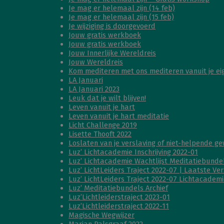
Je mag er helemaal zijn (14 feb)
Je mag er helemaal zijn (15 feb)
Je wijziging is doorgevoerd
Jouw gratis werkboek
Jouw gratis werkboek
Jouw Innerlijke Wereldreis
Jouw Wereldreis
Kom mediteren met ons mediteren vanuit je e
LA Januari
LA Januari 2023
Leuk dat je wilt blijven!
Leven vanuit je hart
Leven vanuit je hart meditatie
Licht Challenge 2019
Lisette Thooft 2022
Loslaten van je verslaving of niet-helpende g
Luz’ Lichtacademie Inschrijving 2022-01
Luz’ Lichtacademie Wachtlijst Meditatiebunde
Luz’ LichtLeiders Traject 2022-07 | Laatste Ver
Luz’ LichtLeiders Traject 2022-07 Lichtacadem
Luz’ Meditatiebundels Archief
Luz’Lichtleiderstraject 2023-01
Luz’Lichtleiderstraject 2022-11
Magische Wegwijzer