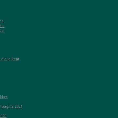
de!
de!
de!
die je kent
kket
ijfpagina 2021
2020