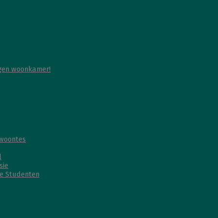
igen woonkamer!
ewoontes
l
sie
ie Studenten