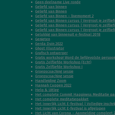
Geen deelname Live ronde
Geliefd van binnen
Geliefd van Binnen
Geliefd van Binnen – livemoment 2
Geliefd van Binnen cursus | Vergroot je zelflief
Geliefd van Binnen cursus | Vergroot je zelflief
Geliefd van Binnen cursus | Vergroot je zelflief
Gelukkig van binnenuit e-festival 2018
Genieten
Gerda Duin 2022
Ghost Illustrator
Grafisch ontwerper
Gratis workshop! Word de liefdevolste persoon 
Gratis Zelfliefde Workshop (Echt)
Gratis Zelfliefde Workshop I
Groepscoaching sessie
Groepscoaching sessie
Handleiding Zoom
Hannah Cuppen 2022
Help & Uitleg
Het complete Commit Happiness Meditatie pa
Het complete meditatiepakket
Het Innerlijk Licht E-festival | Volledige inschr
Het Innerlijk Licht E-festival is afgelopen
Het Licht van Corona – Aanmelding compleet 