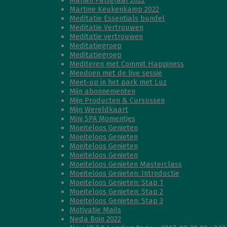
Marian Palsgraaf 2022
Martine Keukenkamp 2022
Meditatie Essentials bundel
Meditatie Vertrouwen
Meditatie vertrouwen
Meditatiegroep
Meditatiegroep
Mediteren met Commit Happiness
Meedoen met de live sessie
Meet-up in het park met Luz
Mijn abonnementen
Mijn Producten & Cursussen
Mijn Wereldkaart
Mini SPA Momentjes
Moeiteloos Genieten
Moeiteloos Genieten
Moeiteloos Genieten
Moeiteloos Genieten
Moeiteloos Genieten Masterclass
Moeiteloos Genieten: Introductie
Moeiteloos Genieten: Stap 1
Moeiteloos Genieten: Stap 2
Moeiteloos Genieten: Stap 3
Motivatie Mails
Neda Boin 2022