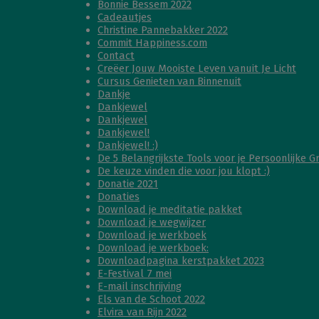
Bonnie Bessem 2022
Cadeautjes
Christine Pannebakker 2022
Commit Happiness.com
Contact
Creëer Jouw Mooiste Leven vanuit Je Licht
Cursus Genieten van Binnenuit
Dankje
Dankjewel
Dankjewel
Dankjewel!
Dankjewel! :)
De 5 Belangrijkste Tools voor je Persoonlijke G
De keuze vinden die voor jou klopt :)
Donatie 2021
Donaties
Download je meditatie pakket
Download je wegwijzer
Download je werkboek
Download je werkboek:
Downloadpagina kerstpakket 2023
E-Festival 7 mei
E-mail inschrijving
Els van de Schoot 2022
Elvira van Rijn 2022