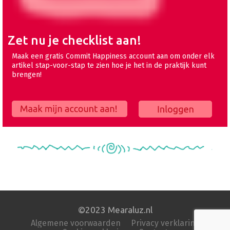
Zet nu je checklist aan!
Maak een gratis Commit Happiness account aan om onder elk
artikel stap-voor-stap te zien hoe je het in de praktijk kunt
brengen!
Maak mijn account aan!
Inloggen
©2023 Mearaluz.nl
Algemene voorwaarden
Privacy verklaring