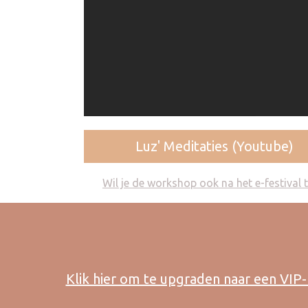
Luz' Meditaties (Youtube)
Wil je de workshop ook na het e-festival
Klik hier om te upgraden naar een VIP-